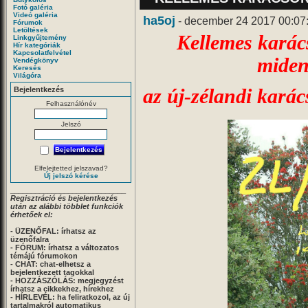
Fotó galéria
Videó galéria
ha5oj
- december 24 2017 00:07
Fórumok
Letöltések
Kellemes karác
Linkgyűjtemény
Hír kategóriák
Kapcsolatfelvétel
miden
Vendégkönyv
Keresés
Világóra
Bejelentkezés
az új-zélandi kará
Felhasználónév
Jelszó
Elfelejtetted jelszavad?
Új jelszó kérése
____________________________
Regisztráció és bejelentkezés
után az alábbi többlet funkciók
érhetőek el:
- ÜZENŐFAL:
írhatsz az
üzenőfalra
- FÓRUM:
írhatsz a változatos
témájú fórumokon
- CHAT:
chat-elhetsz a
bejelentkezett tagokkal
- HOZZÁSZÓLÁS:
megjegyzést
írhatsz a cikkekhez, hírekhez
- HÍRLEVÉL:
ha feliratkozol, az új
tartalmakról automatikus