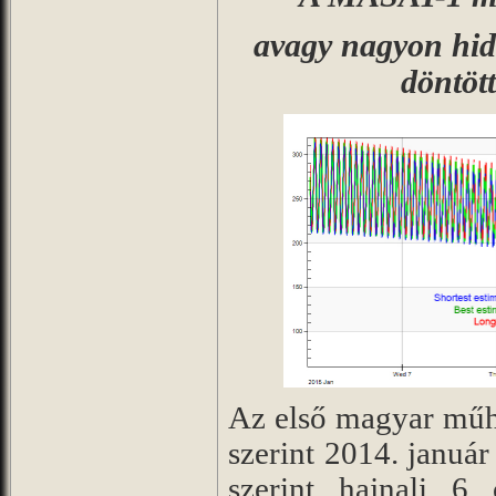
avagy nagyon hid
döntöt
Az első magyar műh
szerint 2014. januá
szerint hajnali 6