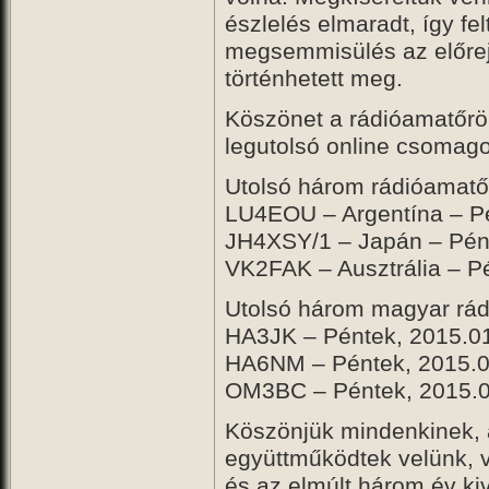
észlelés elmaradt, így fe
megsemmisülés az előrej
történhetett meg.
Köszönet a rádióamatőrö
legutolsó online csomago
Utolsó három rádióamatő
LU4EOU – Argentína – Pé
JH4XSY/1 – Japán – Pént
VK2FAK – Ausztrália – P
Utolsó három magyar rád
HA3JK – Péntek, 2015.0
HA6NM – Péntek, 2015.0
OM3BC – Péntek, 2015.0
Köszönjük mindenkinek, 
együttműködtek velünk, v
és az elmúlt három év k