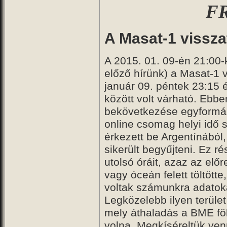
FR
A Masat-1 vissza
A 2015. 01. 09-én 21:00-k
előző hírünk) a Masat-1 v
január 09. péntek 23:15 
között volt várható. Ebb
bekövetkezése egyformán
online csomag helyi idő 
érkezett be Argentínábó
sikerült begyűjteni. Ez 
utolsó óráit, azaz az előr
vagy óceán felett töltötte
voltak számunkra adatoka
Legközelebb ilyen terület
mely áthaladás a BME föld
volna. Megkíséreltük venn