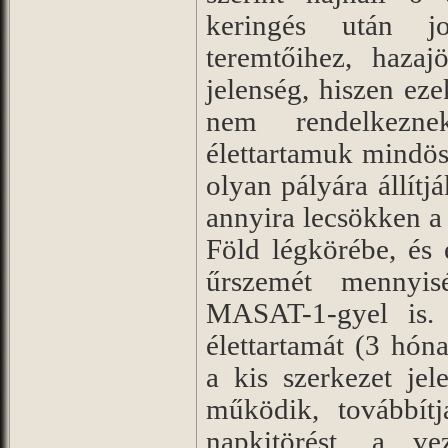
keringés után jo
teremtőihez, hazaj
jelenség, hiszen ez
nem rendelkezne
élettartamuk mindös
olyan pályára állítj
annyira lecsökken 
Föld légkörébe, és
űrszemét mennyis
MASAT-1-gyel is. 
élettartamát (3 hón
a kis szerkezet je
működik, továbbítj
napkitörést, a ve