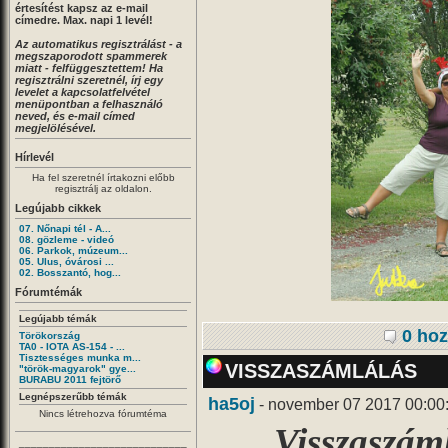
értesítést kapsz az e-mail
címedre. Max. napi 1 levél!
Az automatikus regisztrálást - a
megszaporodott spammerek
miatt - felfüggesztettem! Ha
regisztrálni szeretnél, írj egy
levelet a kapcsolatfelvétel
menüpontban a felhasználó
neved, és e-mail címed
megjelölésével.
Hírlevél
Ha fel szeretnél írtakozni előbb
regisztrálj az oldalon.
Legújabb cikkek
07. Nőnapi tél - A...
08. gözleme - videó
06. Parkok, múzeum...
05. Ulus, óvárosi ...
02. Bosszantó, hog...
Fórumtémák
Legújabb témák
0 hoz
Törökország
TA0 - IOTA AS-154 - ...
Tisztességes munka m...
VISSZASZÁMLÁLÁS
"török-magyarok" gye...
BURABU 2011 fejtörő
Legnépszerűbb témák
ha5oj
- november 07 2017 00:00
Nincs létrehozva fórumtéma
Visszaszáml
____________________________