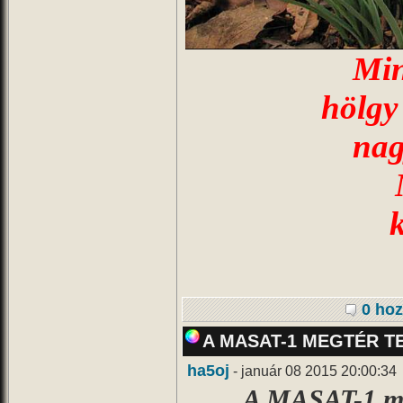
Min
hölgy
nag
0 hoz
A MASAT-1 MEGTÉR T
ha5oj
- január 08 2015 20:00:34
A MASAT-1 me