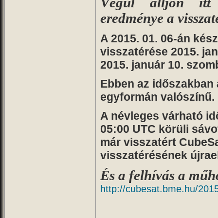
Végül álljon itt
eredménye a visszat
A 2015. 01. 06-án kész
visszatérése 2015. ja
2015. január 10. szom
Ebben az időszakban 
egyformán valószínű.
A névleges várható id
05:00 UTC körüli sávot
már visszatért CubeSa
visszatérésének újrae
És a felhívás a műh
http://cubesat.bme.hu/201