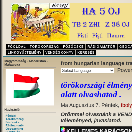
FŐOLDAL
TÖRÖKORSZÁG
FŐZŐCSKE
RÁDIÓAMATŐR
GEOC
LINKGYŰJTEMÉNY
VENDÉGKÖNYV
KERESÉS
Magyarország - Macaristan -
from hungarian language tra
Мађарска
Power
törökországi élmén
alatt olvashatod .
Ma Augusztus 7. Péntek,
Ibol
Navigáció
Örömmel olvasnánk a VEND
Főoldal
Törökország
véleményed, javaslatod.
Főzőcske
Rádióamatőr
Geocaching
KELLEMES KARÁCSON
Bütykölős