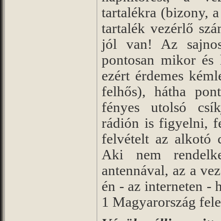
tartalékra (bizony
tartalék vezérlő szá
jól van! Az sajn
pontosan mikor és h
ezért érdemes kéml
felhős), hátha pon
fényes utolsó csí
rádión is figyelni, f
felvételt az alkotó
Aki nem rendelke
antennával, az a v
én - az interneten -
1 Magyarország felet