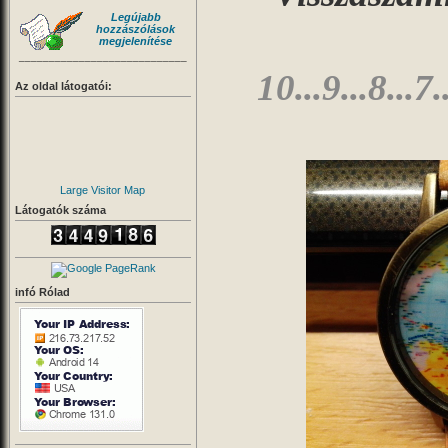
Legújabb
hozzászólások
megjelenítése
____________________________
10...9...8...7..
Az oldal látogatói:
Large Visitor Map
Látogatók száma
infó Rólad